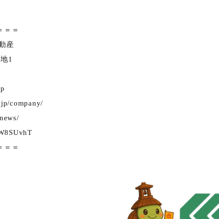
＝＝＝
動産
地1
jp
o.jp/company/
/news/
e/W8SUvhT
＝＝＝