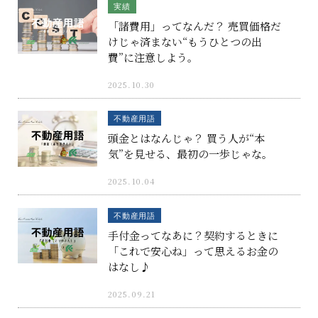
実績
「諸費用」ってなんだ？ 売買価格だ
けじゃ済まない“もうひとつの出
費”に注意しよう。
2025.10.30
不動産用語
頭金とはなんじゃ？ 買う人が“本
気”を見せる、最初の一歩じゃな。
2025.10.04
不動産用語
手付金ってなあに？契約するときに
「これで安心ね」って思えるお金の
はなし♪
2025.09.21