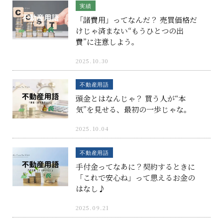
実績
「諸費用」ってなんだ？ 売買価格だ
けじゃ済まない“もうひとつの出
費”に注意しよう。
2025.10.30
不動産用語
頭金とはなんじゃ？ 買う人が“本
気”を見せる、最初の一歩じゃな。
2025.10.04
不動産用語
手付金ってなあに？契約するときに
「これで安心ね」って思えるお金の
はなし♪
2025.09.21