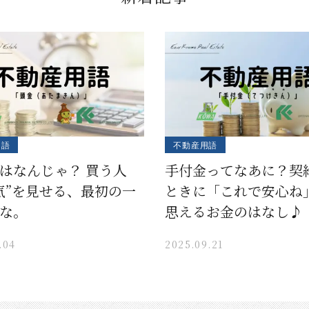
用語
不動産用語
はなんじゃ？ 買う人
手付金ってなあに？契
気”を見せる、最初の一
ときに「これで安心ね
な。
思えるお金のはなし♪
.04
2025.09.21