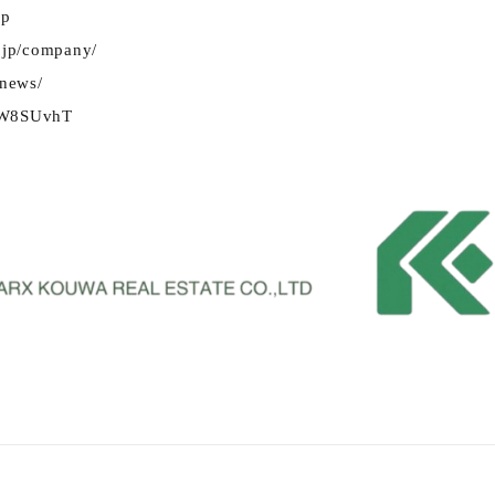
jp
o.jp/company/
/news/
e/W8SUvhT