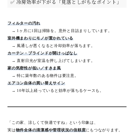
✅ 冷房効率が下がる「見落としがちなポイント」
フィルターの汚れ
→ 1ヶ月に1回は掃除を。意外と目詰まりしています。
室外機まわりにモノが置かれている
→ 風通しが悪くなると冷却効率が落ちます。
カーテン・ブラインドが開けっぱなし
→ 直射日光が室温を押し上げてしまいます。
家の気密性が低い／すきま風
→ 特に築年数のある物件は要注意。
エアコン自体の買い替えサイン
→ 10年以上経っていると効率が落ちるケースも。
「この家、涼しくて快適ですね」という印象は、
実は
物件全体の清潔感や管理状況の信頼度
にもつながります。