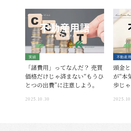
実績
不動産
「諸費用」ってなんだ？ 売買
頭金と
価格だけじゃ済まない“もうひ
が“本
とつの出費”に注意しよう。
歩じゃ
2025.10.30
2025.10