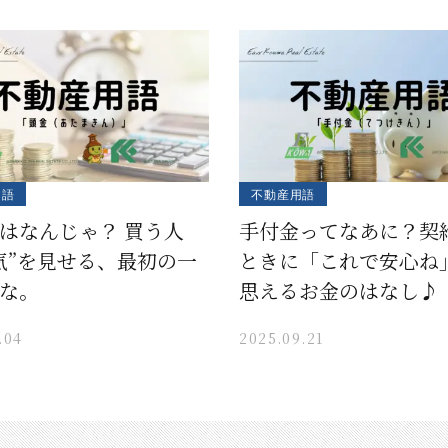
用語
不動産用語
はなんじゃ？ 買う人
手付金ってなあに？契
気”を見せる、最初の一
ときに「これで安心ね
な。
思えるお金のはなし♪
.04
2025.09.21