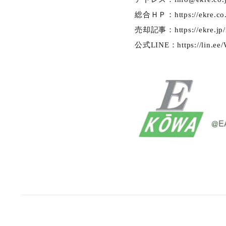
総合ＨＰ：
https://ekre.c
売却記事：
https://ekre.jp
公式LINE：
https://lin.e