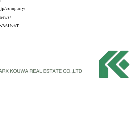
o.jp/company/
/news/
e/W8SUvhT