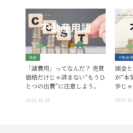
実績
不動産
「諸費用」ってなんだ？ 売買
頭金と
価格だけじゃ済まない“もうひ
が“本
とつの出費”に注意しよう。
歩じゃ
2025.10.30
2025.10