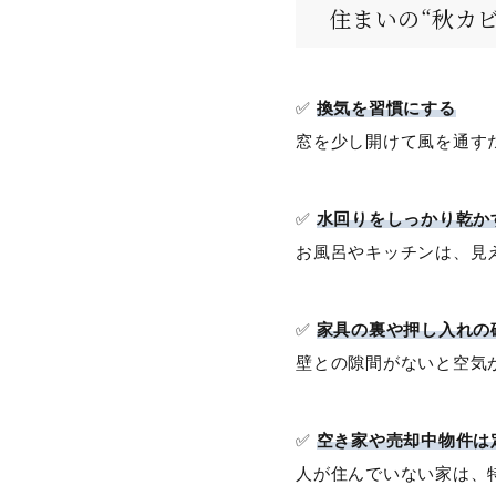
住まいの“秋カ
✅
換気を習慣にする
窓を少し開けて風を通す
✅
水回りをしっかり乾か
お風呂やキッチンは、見
✅
家具の裏や押し入れの
壁との隙間がないと空気
✅
空き家や売却中物件は
人が住んでいない家は、