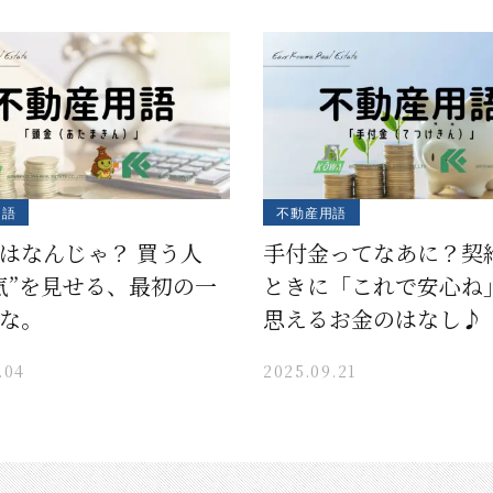
用語
不動産用語
はなんじゃ？ 買う人
手付金ってなあに？契
気”を見せる、最初の一
ときに「これで安心ね
な。
思えるお金のはなし♪
.04
2025.09.21