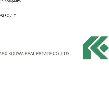
o.jp/company/
/news/
e/W8SUvhT