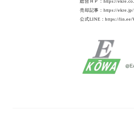
総合ＨＰ：
https://ekre.c
売却記事：
https://ekre.jp
公式LINE：
https://lin.e