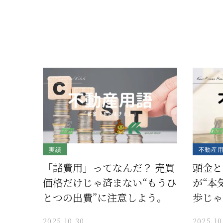
実績
不動産
「諸費用」ってなんだ？ 売買
頭金と
価格だけじゃ済まない“もうひ
が“本
とつの出費”に注意しよう。
歩じゃ
2025.10.30
2025.10