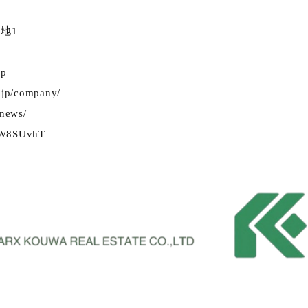
地1
jp
o.jp/company/
/news/
e/W8SUvhT