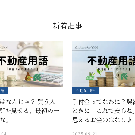
新着記事
用語
不動産用語
はなんじゃ？ 買う人
手付金ってなあに？契
気”を見せる、最初の一
ときに「これで安心ね
な。
思えるお金のはなし♪
.04
2025.09.21