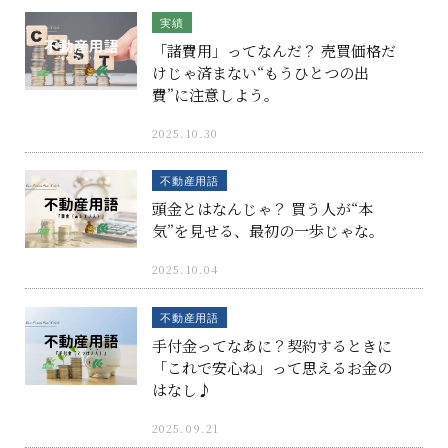
実績
「諸費用」ってなんだ？ 売買価格だ
けじゃ済まない“もうひとつの出
費”に注意しよう。
2025.10.30
不動産用語
頭金とはなんじゃ？ 買う人が“本
気”を見せる、最初の一歩じゃな。
2025.10.04
不動産用語
手付金ってなあに？契約するときに
「これで安心ね」って思えるお金の
はなし♪
2025.09.21